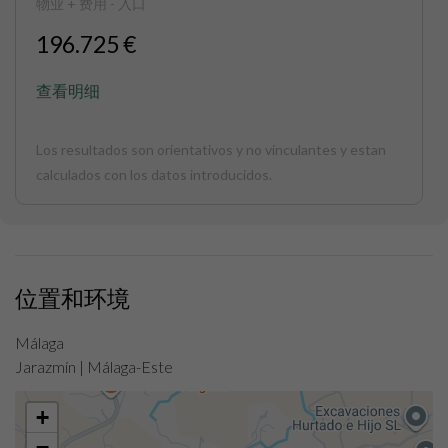
物业 + 费用 - 入口
196.725 €
查看明细
Los resultados son orientativos y no vinculantes y estan
calculados con los datos introducidos.
位置和环境
Málaga
Jarazmín | Málaga-Este
+
−