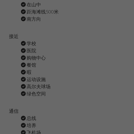
在山中
距海滩线500米
南方向
接近
学校
医院
购物中心
餐馆
暇
运动设施
高尔夫球场
绿色空间
通信
总线
培养
飞机场