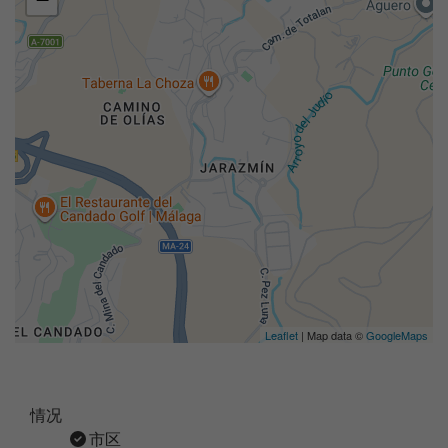
Leaflet
| Map data ©
GoogleMaps
情况
市区