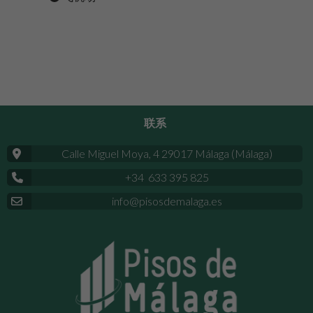
联系
Calle Miguel Moya, 4 29017 Málaga (Málaga)
+34 633 395 825
info@pisosdemalaga.es