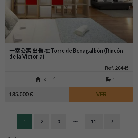
一室公寓 出售 在 Torre de Benagalbón (Rincón
de la Victoria)
Ref. 20445
2
50 m
1
185.000 €
VER
1
2
3
11