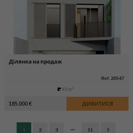
Ділянка на продаж
Ref. 20547
2
93 m
185.000 €
ДИВИТИСЯ
1
2
3
11