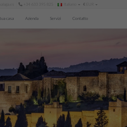
alaga.es
+34 633 395 825
Italiano
€
EUR
tua casa
Azienda
Servizi
Contatto