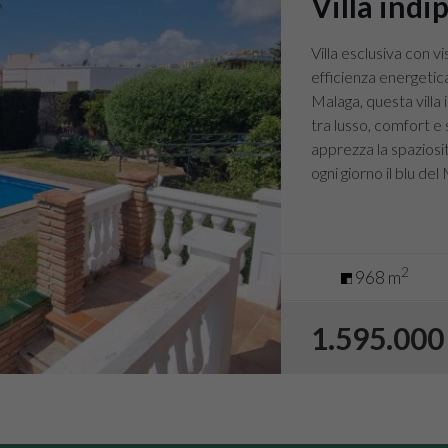
Villa indi
Villa esclusiva con 
efficienza energetica
Malaga, questa villa
tra lusso, comfort e 
apprezza la spaziosit
ogni giorno il blu de
2
968 m
1.595.000