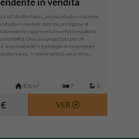
pendente in vendita
vista sul Mediterraneo, piscina privata e massima
 Situata in una delle zone più prestigiose di
 indipendente rappresenta il perfetto equilibrio
sostenibilità. Una casa progettata per chi
à, la luce naturale e il privilegio di contemplare
l Mediterraneo. ✨ Una proprietà unica Vista...
2
426 m
7
3
 €
VER