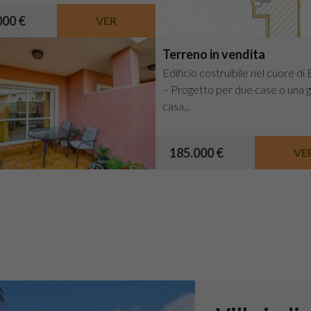
000 €
VER
Terreno in vendita
Edificio costruibile nel cuore di 
– Progetto per due case o una 
casa...
185.000 €
VE