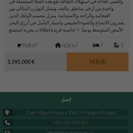
وأقصى كفاءة في استهلاك الطاقة تقع هذه الفيلا المنفصلة في
واحدة من أرقى مناطق مالقة، وتمثل التوازن المثالي بين
الفخامة والراحة والاستدامة. منزل مصمم لأولئك الذين
يقدرون الاتساع والضوء الطبيعي وامتياز التأمل في أزرق البحر
الأبيض المتوسط يوميا. ✨ خاصية فريدة إطلالات بحرية استمتع
بإطلالات بانورامية خلابة على البحر الأبيض المتوسط من غرف
مختلفة في المنزل،...
2
2
968 m
426 m
7
3
1.595.000 €
VER
اتصل
Calle Miguel Moya, 4 29017 Málaga (Málaga)
+34 633 395 825
info@pisosdemalaga.es