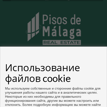
Использование
Квартиры и дома на продажу в Малага
файлов cookie
Copyright © 2026. все права защищены.
Разработка
Inmoenter
.
Официальное уведомление
|
политику
Мы используем собственные и сторонние файлы cookie для
конфиденциальности
|
Cookies policy
улучшения работы нашего сайта и в аналитических целях.
Некоторые из них необходимы для правильного
функционирования сайта, другие вы можете настроить или
отклонить. Более подробную информацию вы можете найти