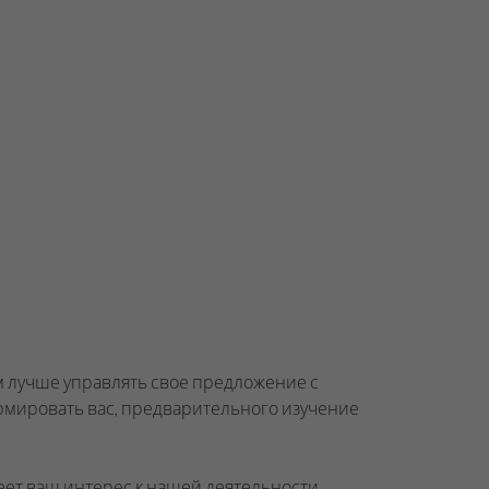
м лучше управлять свое предложение с
рмировать вас, предварительного изучение
еет ваш интерес к нашей деятельности.