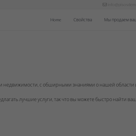
info@pisosdema
Home
Свойства
Мы продаем ва
сти недвижимости, с обширными знаниями о нашей области 
лагать лучшие услуги, так что вы можете быстро найти ва