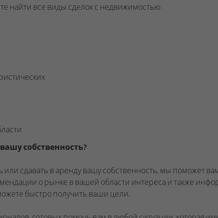
е найти все виды сделок с недвижимостью:
уристических
бласти
 вашу собственность?
 или сдавать в аренду вашу собственность, мы поможет ва
ендации о рынке в вашей области интереса и также инфо
можете быстро получить ваши цели.
оналов, готовых помочь вам в любой ситуации, которая им