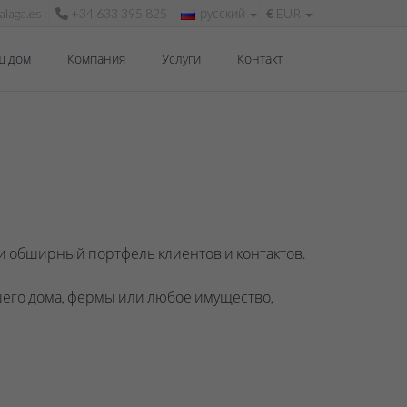
laga.es
+34 633 395 825
русский
€
EUR
ш дом
Компания
Услуги
Контакт
и обширный портфель клиентов и контактов.
шего дома, фермы или любое имущество,