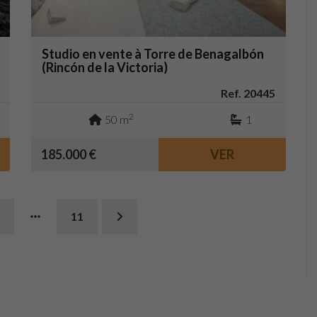
Studio en vente à Torre de Benagalbón
(Rincón de la Victoria)
Ref. 20445
2
50 m
1
185.000 €
VER
11