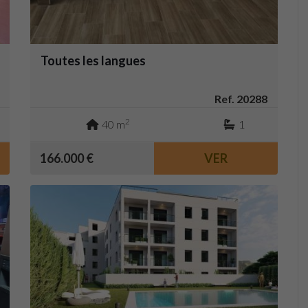
Toutes les langues
Ref. 20288
2
40 m
1
166.000 €
VER