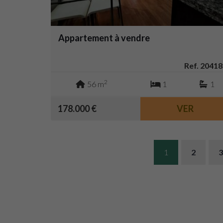
Appartement à vendre
Ref. 20418
2
56 m
1
1
178.000 €
VER
1
2
3