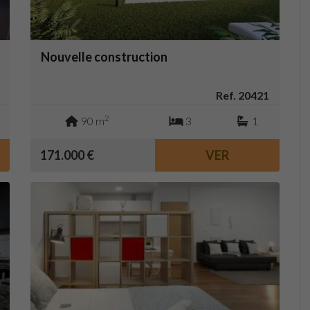
Nouvelle construction
Ref. 20421
2
90 m
3
1
171.000 €
VER