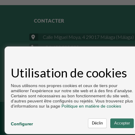
CONTACTER
Calle Miguel Moya, 4 29017 Málaga (Málaga)
+34 633 395 825
info@pisosdemalaga.es
Utilisation de cookies
Nous utilisons nos propres cookies et ceux de tiers pour
améliorer l'expérience sur notre site web et à des fins d'analyse.
Certains sont nécessaires au bon fonctionnement du site web,
d'autres peuvent être configurés ou rejetés. Vous trouverez plus
d'informations sur la page
Politique en matière de cookies
Copyright © 2026. Tous droits réservés.
Développé près
Inmoenter
.
Avis Légal
|
politique de prot
Configurer