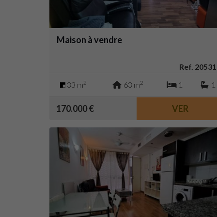
Maison à vendre
Ref. 20531
2
2
33 m
63 m
1
1
170.000 €
VER