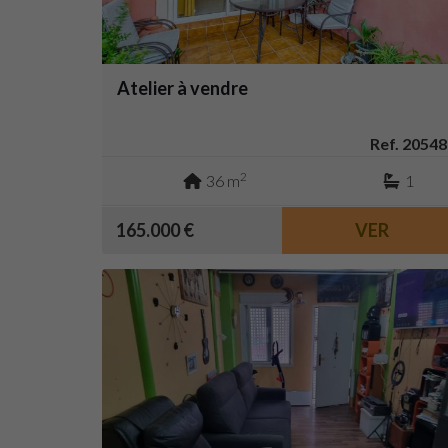
Atelier à vendre
Ref. 20548
2
36 m
1
165.000 €
VER