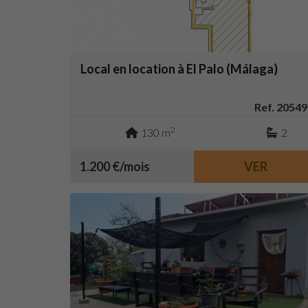
Local en location à El Palo (Málaga)
Ref. 20549
2
130 m
2
1.200 €/mois
VER