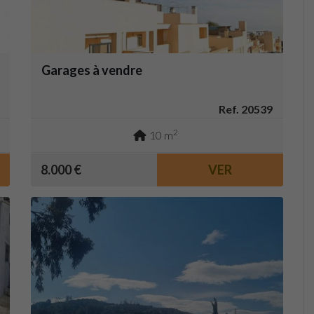
Garages à vendre
Ref. 20539
2
10 m
8.000 €
VER