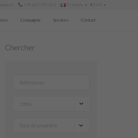
laga.es
+34 633 395 825
Français
€
EUR
ison
Compagnie
Services
Contact
Chercher
Type de propriété
▼