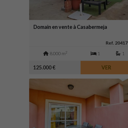
Domain en vente à Casabermeja
Ref. 20417
2
8.000 m
1
1
125.000 €
VER