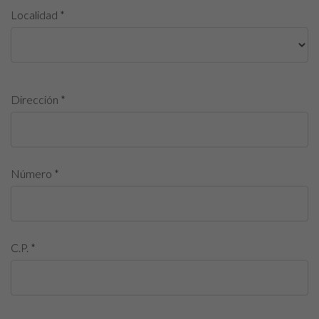
Localidad *
Dirección *
Número *
C.P. *