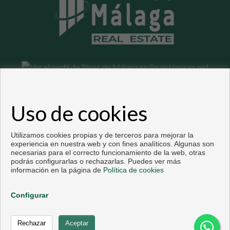
Pisos y casas en venta en Málaga
Uso de cookies
Copyright © 2026. Todos los derechos reservados.
Desarrollado por
Inmoenter
.
Aviso legal
|
Política de privacidad
|
Política de Cookies
Utilizamos cookies propias y de terceros para mejorar la
experiencia en nuestra web y con fines analíticos. Algunas son
necesarias para el correcto funcionamiento de la web, otras
podrás configurarlas o rechazarlas. Puedes ver más
información en la página de
Política de cookies
Configurar