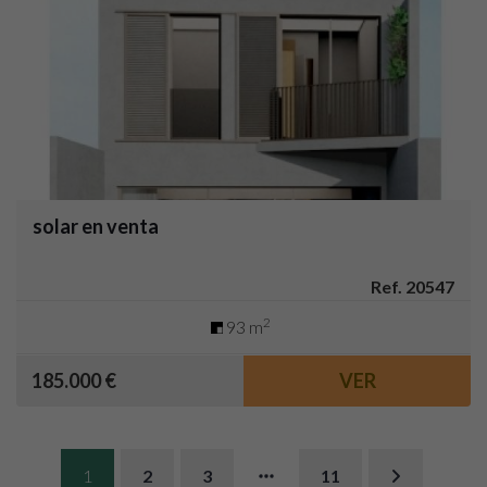
solar en venta
Ref. 20547
2
93 m
185.000 €
VER
1
2
3
11