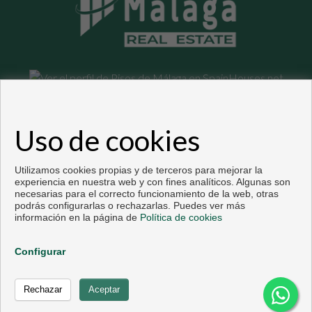
Pisos y casas en venta en Málaga
Uso de cookies
Copyright © 2026. Todos los derechos reservados.
Desarrollado por
Inmoenter
.
Aviso legal
|
Política de privacidad
|
Política de Cookies
Utilizamos cookies propias y de terceros para mejorar la
experiencia en nuestra web y con fines analíticos. Algunas son
necesarias para el correcto funcionamiento de la web, otras
podrás configurarlas o rechazarlas. Puedes ver más
información en la página de
Política de cookies
Configurar