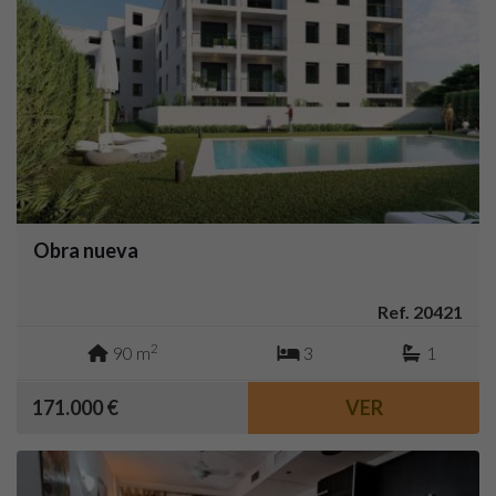
Obra nueva
Ref. 20421
2
90 m
3
1
171.000 €
VER