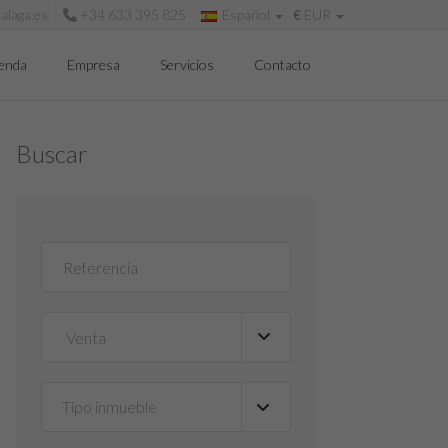
alaga.es
+34 633 395 825
Español
€
EUR
ienda
Empresa
Servicios
Contacto
Buscar
Tipo inmueble
▼