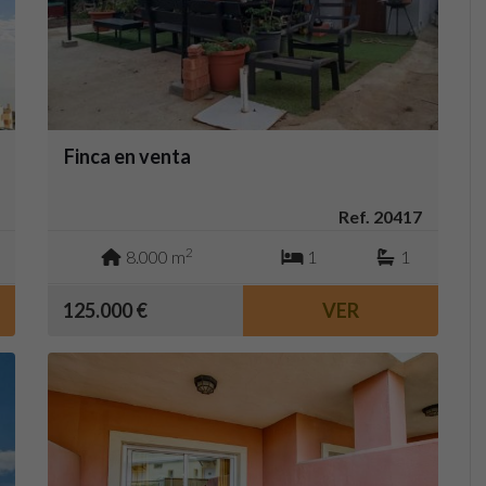
Finca en venta
Ref. 20417
2
8.000 m
1
1
125.000 €
VER