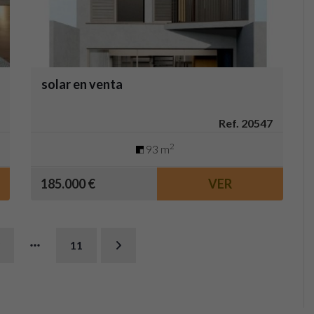
solar en venta
Ref. 20547
2
93 m
185.000 €
VER
11