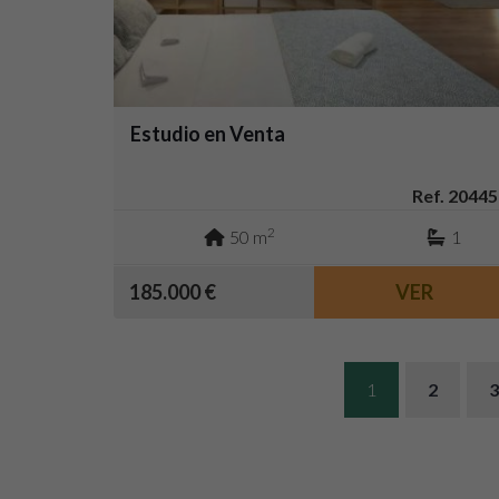
Estudio en Venta
Ref. 20445
2
50 m
1
185.000 €
VER
1
2
3