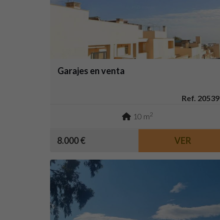
Garajes en venta
Ref. 20539
2
10 m
8.000 €
VER