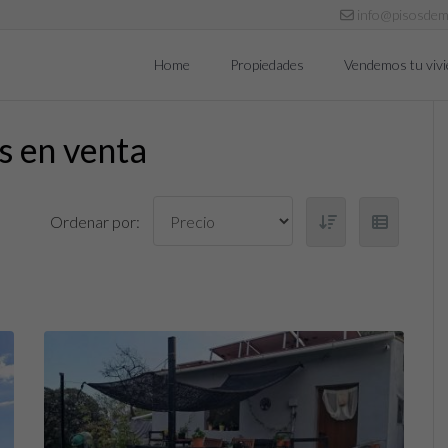
info@pisosdem
Home
Propiedades
Vendemos tu viv
s en venta
Ordenar por: