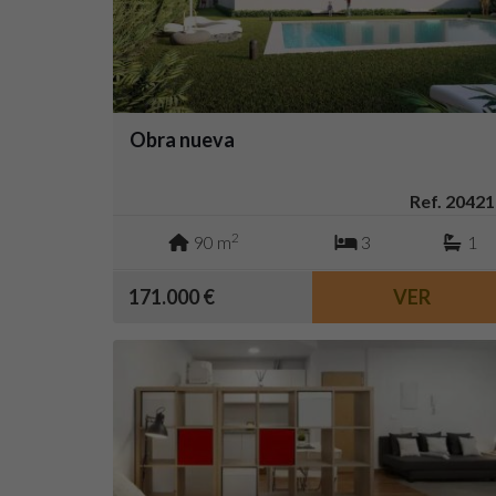
Obra nueva
Ref. 20421
2
90 m
3
1
171.000 €
VER