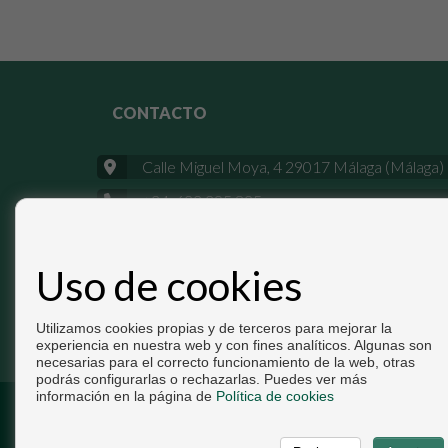
CONTACTO
Calle Miguel Moya, 4 29017 Málaga (Málaga)
+34 633 395 825
info@pisosdemalaga.es
Uso de cookies
Utilizamos cookies propias y de terceros para mejorar la
experiencia en nuestra web y con fines analíticos. Algunas son
necesarias para el correcto funcionamiento de la web, otras
podrás configurarlas o rechazarlas. Puedes ver más
información en la página de
Política de cookies
Copyright © 2026. Todos los derechos reservados.