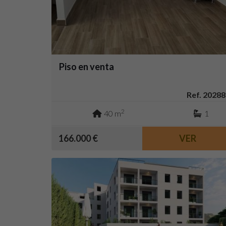
Piso en venta
Ref. 20288
2
40 m
1
166.000 €
VER