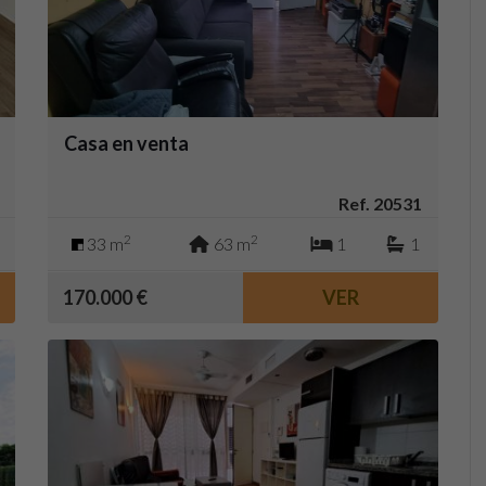
Casa en venta
Ref. 20531
2
2
33 m
63 m
1
1
170.000 €
VER