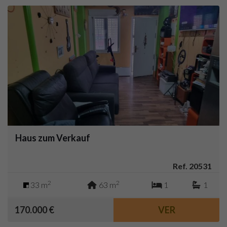
Haus zum Verkauf
Ref. 20531
2
2
33 m
63 m
1
1
170.000 €
VER