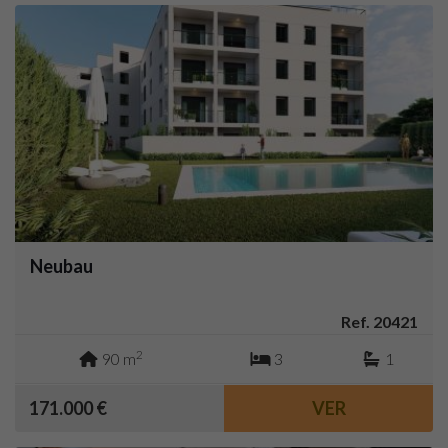
Neubau
Ref. 20421
2
90 m
3
1
171.000 €
VER