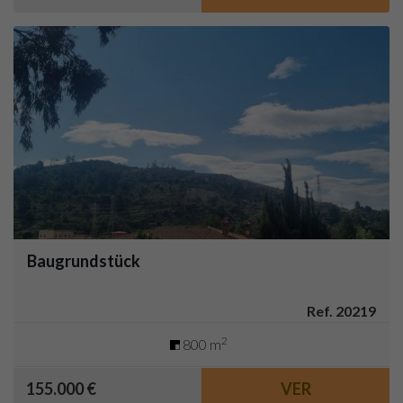
Baugrundstück
Ref. 20219
2
800 m
155.000 €
VER