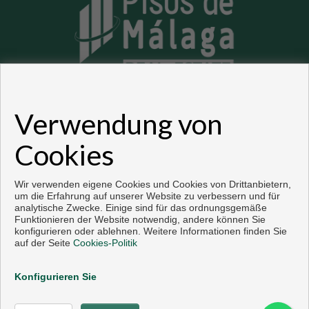
Verwendung von
Wohnungen und häuser zum verkauf in Malaga
Cookies
Copyright © 2026. Alle Rechte vorbehalten.
Vorbei sich entwickelt
Inmoenter
.
Aviso legal
|
datenschutzgesetz
|
Wir verwenden eigene Cookies und Cookies von Drittanbietern,
Cookies policy
um die Erfahrung auf unserer Website zu verbessern und für
analytische Zwecke. Einige sind für das ordnungsgemäße
Funktionieren der Website notwendig, andere können Sie
konfigurieren oder ablehnen. Weitere Informationen finden Sie
auf der Seite
Cookies-Politik
Konfigurieren Sie