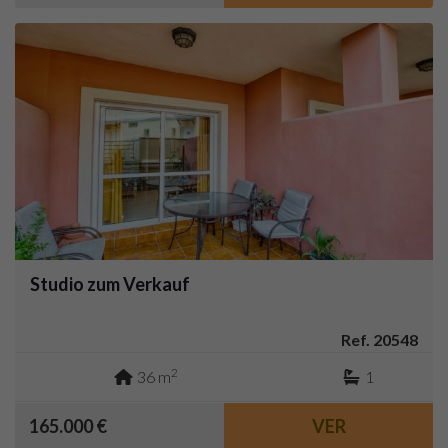
Studio zum Verkauf
Ref. 20548
2
36 m
1
165.000 €
VER