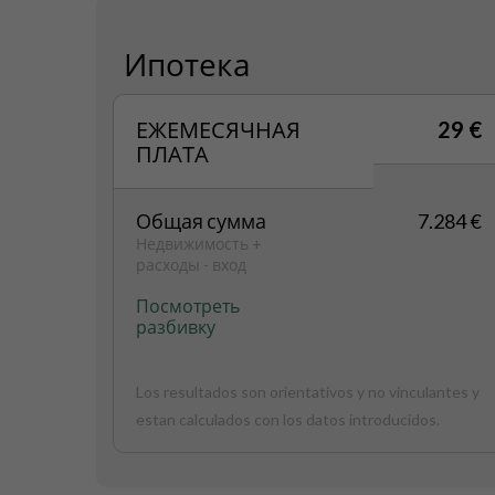
Ипотека
ЕЖЕМЕСЯЧНАЯ
29 €
ПЛАТА
Общая сумма
7.284 €
Недвижимость +
расходы - вход
Посмотреть
разбивку
Los resultados son orientativos y no vinculantes y
estan calculados con los datos introducidos.