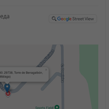
реда
×
 40. 29738, Torre de Benagalbón,
(Málaga)