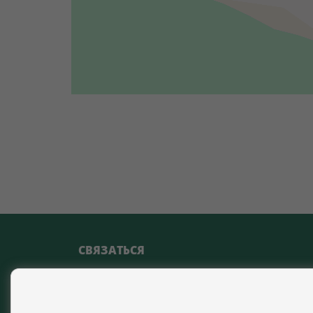
СВЯЗАТЬСЯ
Calle Miguel Moya, 4 29017 Málaga (Málaga)
+34 633 395 825