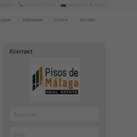
laga.es
+34 633 395 825
русский
€
EUR
ш дом
Компания
Услуги
Контакт
Контакт