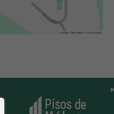
Leaflet
| Map data ©
GoogleMaps