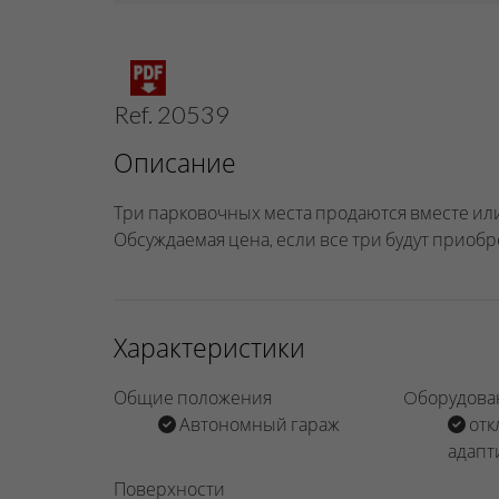
Ref. 20539
Описание
Три парковочных места продаются вместе или 
Обсуждаемая цена, если все три будут приобр
Характеристики
Общие положения
Oборудова
Автономный гараж
отк
адапт
Поверхности