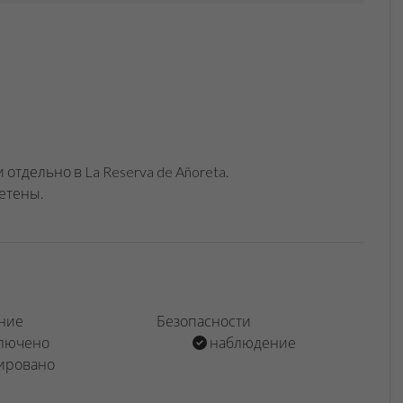
отдельно в La Reserva de Añoreta.
етены.
ние
Безопасности
лючено
наблюдение
ировано