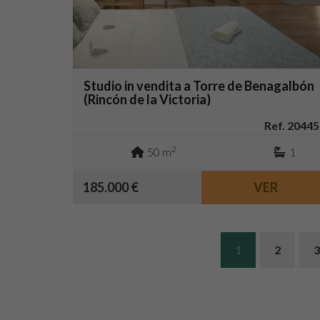
Studio in vendita a Torre de Benagalbón
(Rincón de la Victoria)
Ref. 20445
2
50 m
1
185.000 €
VER
1
2
3