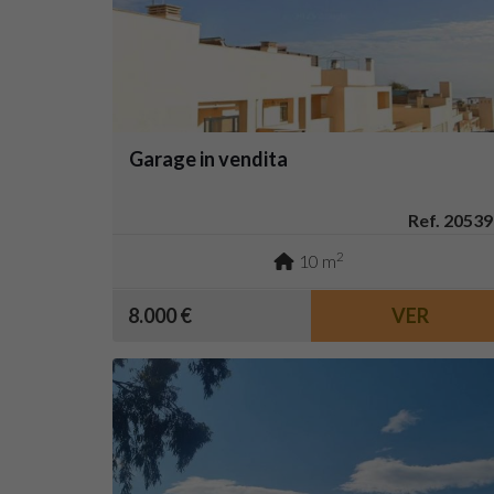
Garage in vendita
Ref. 20539
2
10 m
8.000 €
VER