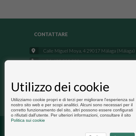
CONTATTARE
Calle Miguel Moya, 4 29017 Málaga (Málaga)
+34 633 395 825
info@pisosdemalaga.es
Utilizzo dei cookie
Utilizziamo cookie propri e di terzi per migliorare l'esperienza sul
nostro sito web e per scopi analitici. Alcuni sono necessari per il
corretto funzionamento del sito, altri possono essere configurati
o rifiutati dall'utente. Per ulteriori informazioni, consultare il sito
Politica sui cookie
Copyright © 2026. Tutte le diritti riservate.