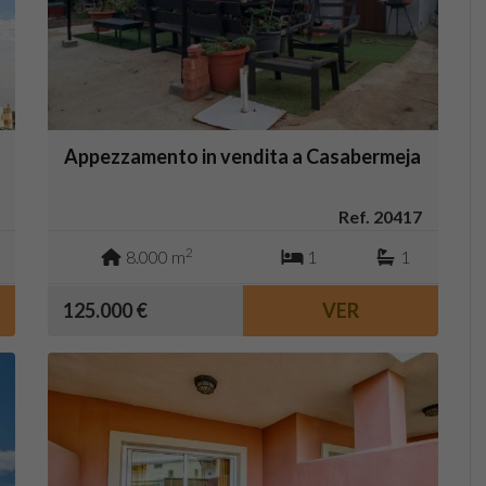
Appezzamento in vendita a Casabermeja
Ref. 20417
2
8.000 m
1
1
125.000 €
VER