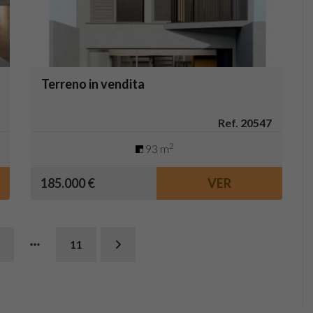
Terreno in vendita
Ref. 20547
2
93 m
185.000 €
VER
11