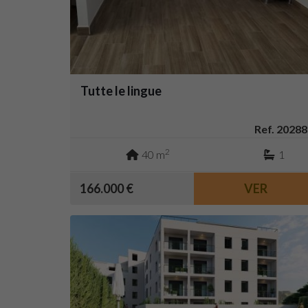
Tutte le lingue
Ref. 20288
2
40 m
1
166.000 €
VER