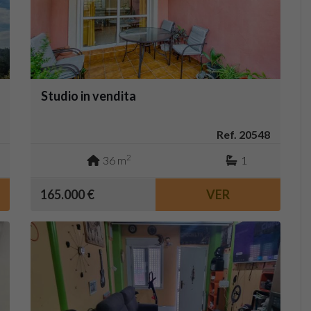
Studio in vendita
Ref. 20548
2
36 m
1
165.000 €
VER