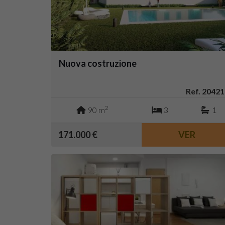
Nuova costruzione
Ref. 20421
2
90 m
3
1
171.000 €
VER