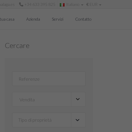
alaga.es
+34 633 395 825
Italiano
€
EUR
tua casa
Azienda
Servizi
Contatto
Cercare
Tipo di proprietà
▼