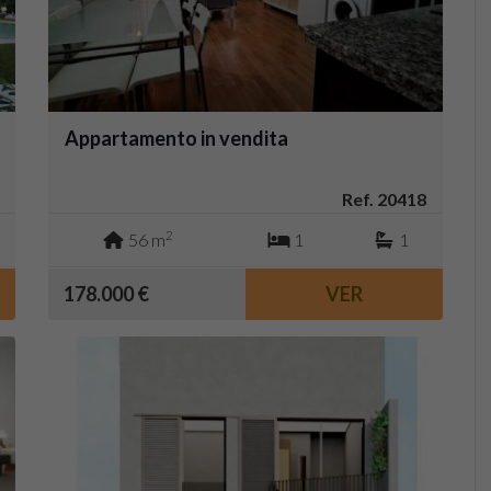
Appartamento in vendita
Ref. 20418
2
56 m
1
1
178.000 €
VER