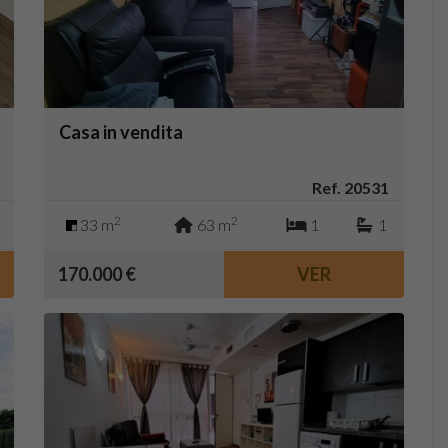
Casa in vendita
Ref. 20531
2
2
33 m
63 m
1
1
170.000 €
VER