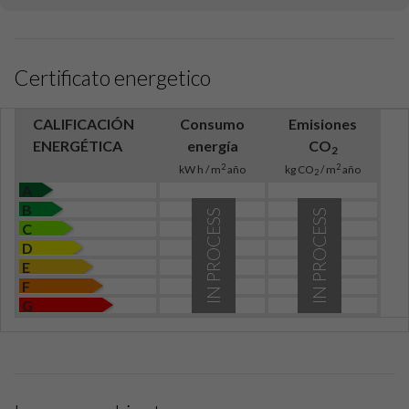
Certificato energetico
CALIFICACIÓN
Consumo
Emisiones
ENERGÉTICA
energía
CO
2
2
2
kW h / m
año
kg CO
/ m
año
2
A
B
IN PROCESS
IN PROCESS
C
D
E
F
G