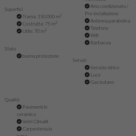
Aria condizionata /
Superfici
Pre-installazione
2
Trama: 150.000 m
Antenna parabolica
2
Costrutta: 75 m
Telefono
2
Utile: 70 m
Wifi
Barbacoa
Stato
buona protezione
Servizi
Servizio idrico
Luce
Gas butano
Qualità
Pavimenti in
ceramica
Vetri Climalit
Carpenteria in
legno