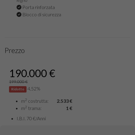
Porta rinforzata
Blocco di sicurezza
Prezzo
190.000 €
199.000 €
4,52%
Ridotto
2
m
costrutta:
2.533 €
2
m
trama:
1 €
I.B.I. 70 €/Anni