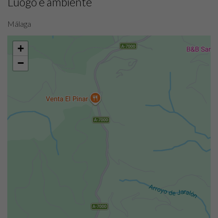
Luogo e ambiente
Málaga
+
−