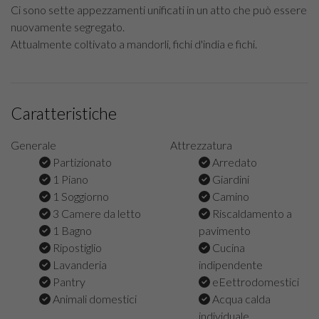
Ci sono sette appezzamenti unificati in un atto che può essere
nuovamente segregato.
Attualmente coltivato a mandorli, fichi d'india e fichi.
Caratteristiche
Generale
Attrezzatura
Partizionato
Arredato
1 Piano
Giardini
1 Soggiorno
Camino
3 Camere da letto
Riscaldamento a
1 Bagno
pavimento
Ripostiglio
Cucina
Lavanderia
indipendente
Pantry
eEettrodomestici
Animali domestici
Acqua calda
individuale