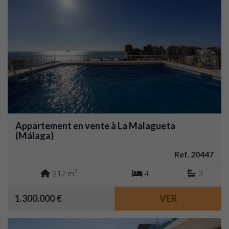
Appartement en vente à La Malagueta
(Málaga)
Ref. 20447
2
212 m
4
3
1.300.000 €
VER