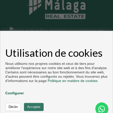
Appartements et maisons à vendre à Málaga
Utilisation de cookies
Copyright © 2026. Tous droits réservés.
Développé près
Inmoenter
.
Avis Légal
|
politique de protection des
données
|
Cookies policy
Nous utilisons nos propres cookies et ceux de tiers pour
améliorer l'expérience sur notre site web et à des fins d'analyse.
Certains sont nécessaires au bon fonctionnement du site web,
d'autres peuvent être configurés ou rejetés. Vous trouverez plus
d'informations sur la page
Politique en matière de cookies
Configurer