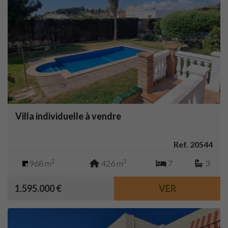
Villa individuelle à vendre
Ref. 20544
2
2
968 m
426 m
7
3
1.595.000 €
VER