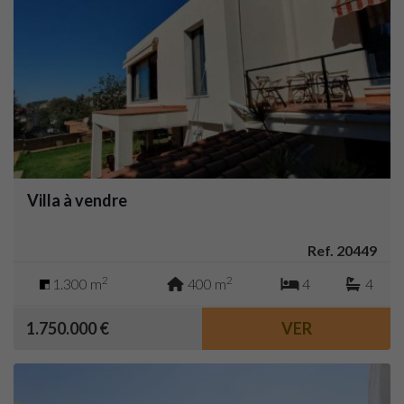
Villa à vendre
Ref. 20449
2
2
1.300 m
400 m
4
4
1.750.000 €
VER