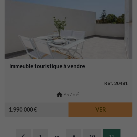
Immeuble touristique à vendre
Ref. 20481
2
657 m
1.990.000 €
VER
1
9
10
11