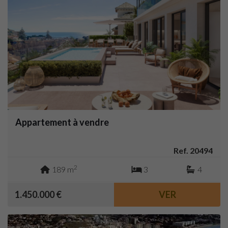
Appartement à vendre
Ref. 20494
2
189 m
3
4
1.450.000 €
VER