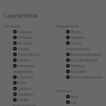
Características
Generales
Equipamiento
Tabicado
Piscina
3 Plantas
Jardines
Ascensor
Cocina
1 Salón
independiente
3 Dormitorios
Electrodomésticos
2 Baños
A/C Climatizador
3 Armarios
Teléfono
empotrados
Accesible
1 Terraza
Servicio de portería
Patio
Trastero
Servicios
Lavadero
Agua
Garaje
Luz
independiente