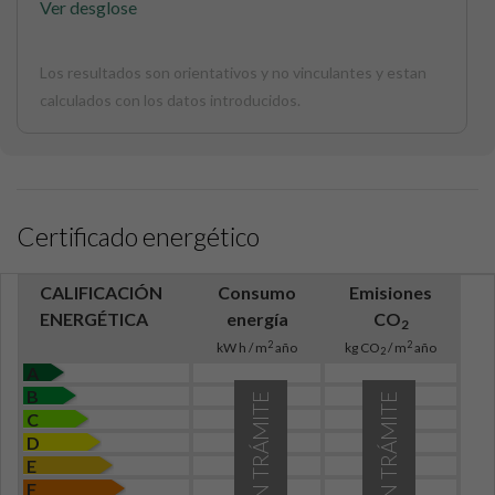
Ver desglose
Los resultados son orientativos y no vinculantes y estan
calculados con los datos introducidos.
Certificado energético
CALIFICACIÓN
Consumo
Emisiones
ENERGÉTICA
energía
CO
2
2
2
kW h / m
año
kg CO
/ m
año
2
A
B
EN TRÁMITE
EN TRÁMITE
C
D
E
F