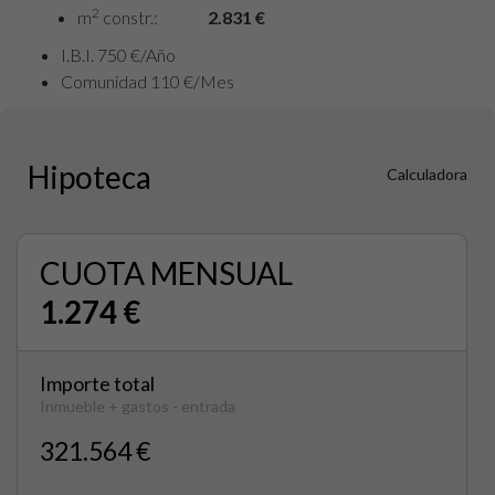
2
m
constr.:
2.831 €
I.B.I. 750 €/Año
Comunidad 110 €/Mes
Hipoteca
Calculadora
CUOTA MENSUAL
1.274 €
Importe total
Inmueble + gastos - entrada
321.564 €