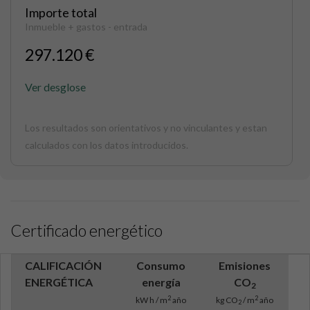
Importe total
Inmueble + gastos - entrada
297.120 €
Ver desglose
Los resultados son orientativos y no vinculantes y estan
calculados con los datos introducidos.
Certificado energético
CALIFICACIÓN
Consumo
Emisiones
ENERGÉTICA
energía
CO
2
2
2
kW h / m
año
kg CO
/ m
año
2