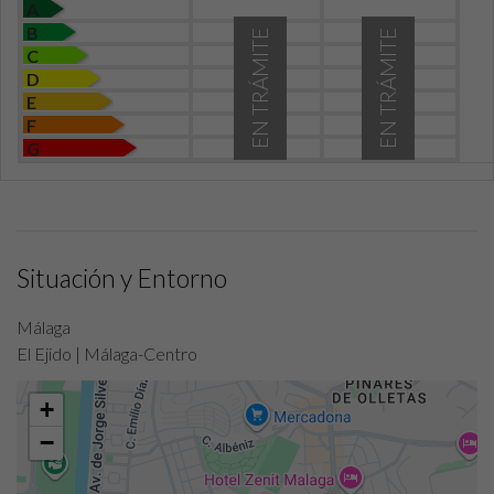
A
B
EN TRÁMITE
EN TRÁMITE
C
D
E
F
G
Situación y Entorno
Málaga
El Ejido | Málaga-Centro
+
−