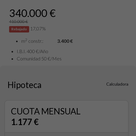
340.000 €
410.000 €
17,07%
Rebajado
2
m
constr.:
3.400 €
I.B.I. 400 €/Año
Comunidad 50 €/Mes
Hipoteca
Calculadora
CUOTA MENSUAL
1.177 €