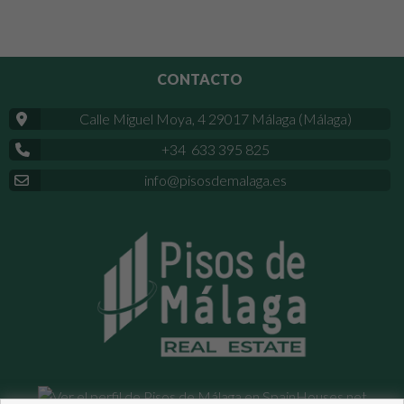
CONTACTO
Calle Miguel Moya, 4 29017 Málaga (Málaga)
+34 633 395 825
info@pisosdemalaga.es