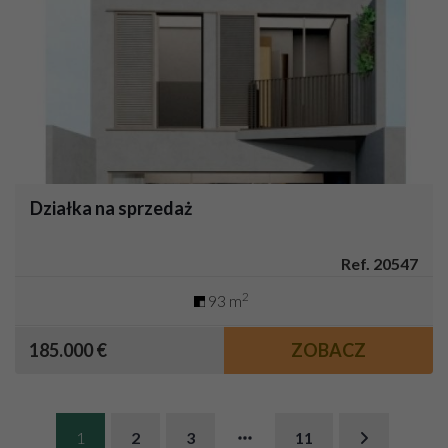
Działka na sprzedaż
Ref. 20547
2
93 m
185.000 €
ZOBACZ
1
2
3
11