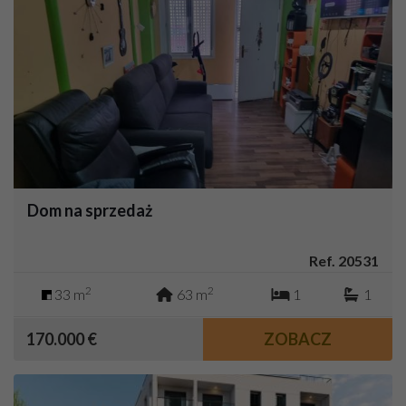
Dom na sprzedaż
Ref. 20531
2
2
33 m
63 m
1
1
170.000 €
ZOBACZ