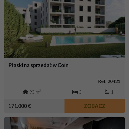
Płaski na sprzedaż w Coín
Ref. 20421
2
90 m
3
1
171.000 €
ZOBACZ