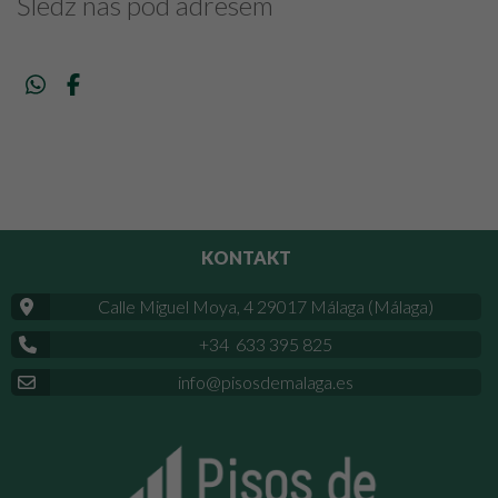
Śledź nas pod adresem
KONTAKT
Calle Miguel Moya, 4 29017 Málaga (Málaga)
+34 633 395 825
info@pisosdemalaga.es