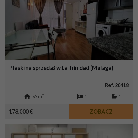
Płaski na sprzedaż w La Trinidad (Málaga)
Ref. 20418
2
56 m
1
1
178.000 €
ZOBACZ