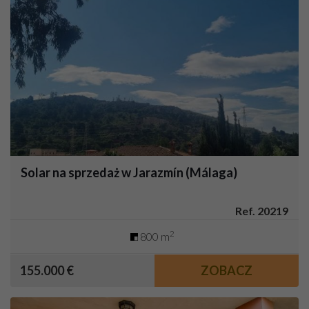
Solar na sprzedaż w Jarazmín (Málaga)
Ref. 20219
2
800 m
155.000 €
ZOBACZ