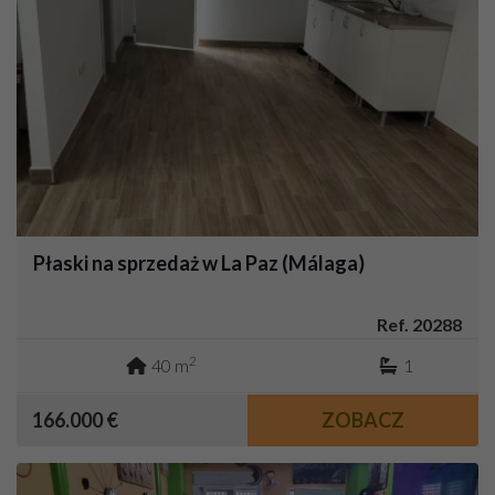
Płaski na sprzedaż w La Paz (Málaga)
Ref. 20288
2
40 m
1
166.000 €
ZOBACZ