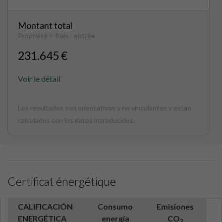
Montant total
Propriété + frais - entrée
231.645 €
Voir le détail
Los resultados son orientativos y no vinculantes y estan
calculados con los datos introducidos.
Certificat énergétique
CALIFICACIÓN
Consumo
Emisiones
ENERGÉTICA
energía
CO
2