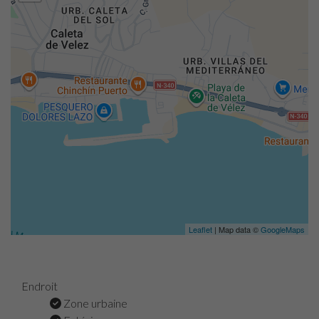
Leaflet
| Map data ©
GoogleMaps
Endroit
Zone urbaine