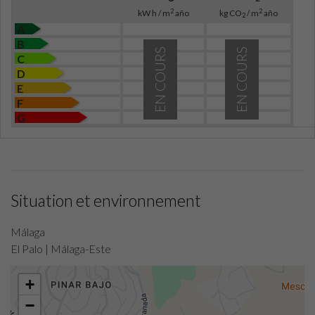
2
2
kW h / m
año
kg CO
/ m
año
2
A
B
EN COURS
EN COURS
C
D
E
F
G
Situation et environnement
Málaga
El Palo | Málaga-Este
+
−