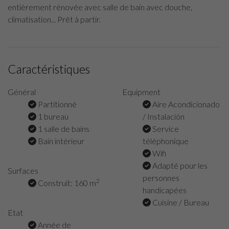
entièrement rénovée avec salle de bain avec douche,
climatisation... Prêt à partir.
Caractéristiques
Général
Equipment
Partitionné
Aire Acondicionado
1 bureau
/ Instalación
1 salle de bains
Service
Bain intérieur
téléphonique
Wifi
Adapté pour les
Surfaces
personnes
2
Construit: 160 m
handicapées
Cuisine / Bureau
Etat
Année de