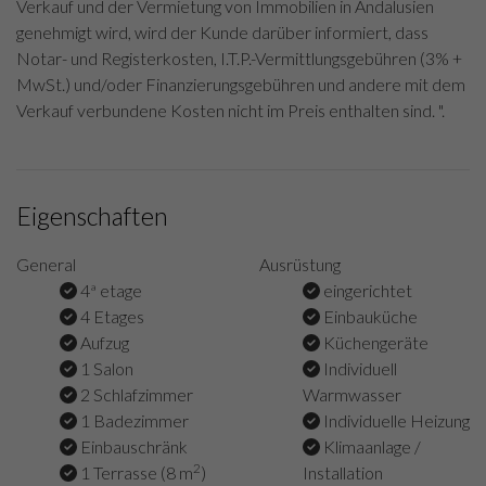
Verkauf und der Vermietung von Immobilien in Andalusien
genehmigt wird, wird der Kunde darüber informiert, dass
Notar- und Registerkosten, I.T.P.-Vermittlungsgebühren (3% +
MwSt.) und/oder Finanzierungsgebühren und andere mit dem
Verkauf verbundene Kosten nicht im Preis enthalten sind. ".
Eigenschaften
General
Ausrüstung
4ª etage
eingerichtet
4 Etages
Einbauküche
Aufzug
Küchengeräte
1 Salon
Individuell
2 Schlafzimmer
Warmwasser
1 Badezimmer
Individuelle Heizung
Einbauschränk
Klimaanlage /
2
1 Terrasse (8 m
)
Installation