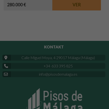
280.000 €
VER
KONTAKT
Calle Miguel Moya, 4 29017 Málaga (Málaga)
+34 633 395 825
info@pisosdemalaga.es