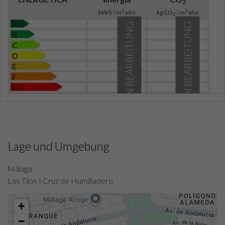
2
2
2
kW h / m
año
kg CO
/ m
año
2
A
IN BEARBEITUNG
IN BEARBEITUNG
B
C
D
E
F
G
Lage und Umgebung
Málaga
Los Tilos | Cruz de Humilladero
+
−