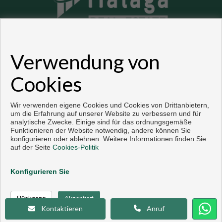
Verwendung von
Wohnungen und häuser zum verkauf in Malaga
Cookies
Copyright © 2026. Alle Rechte vorbehalten.
Vorbei sich entwickelt
Inmoenter
.
Aviso legal
|
datenschutzgesetz
|
Wir verwenden eigene Cookies und Cookies von Drittanbietern,
Cookies policy
um die Erfahrung auf unserer Website zu verbessern und für
analytische Zwecke. Einige sind für das ordnungsgemäße
Funktionieren der Website notwendig, andere können Sie
konfigurieren oder ablehnen. Weitere Informationen finden Sie
auf der Seite
Cookies-Politik
Konfigurieren Sie
Anruf
Kontaktieren