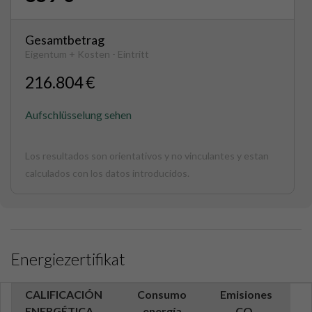
Gesamtbetrag
Eigentum + Kosten - Eintritt
216.804 €
Aufschlüsselung sehen
Los resultados son orientativos y no vinculantes y estan
calculados con los datos introducidos.
Energiezertifikat
CALIFICACIÓN
Consumo
Emisiones
ENERGÉTICA
energía
CO