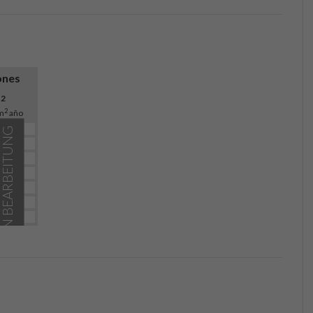
ones
O
2
2
m
año
IN BEARBEITUNG