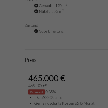
2
Gebaute: 170 m
2
Nützlich: 72 m
Zustand
Gute Erhaltung
Preis
465.000 €
469.000 €
0,85%
Reduziert
I.B.I. 600 €/Jahre
Gemeindschafts Kosten 65 €/Monat