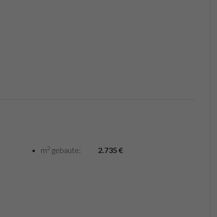
2
m
gebaute:
2.735 €