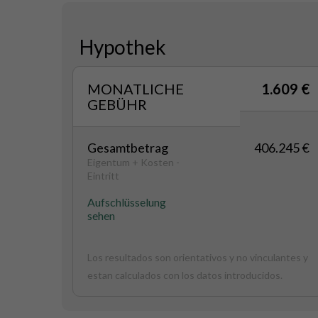
Hypothek
MONATLICHE
1.609 €
GEBÜHR
Gesamtbetrag
406.245 €
Eigentum + Kosten -
Eintritt
Aufschlüsselung
sehen
Los resultados son orientativos y no vinculantes y
estan calculados con los datos introducidos.