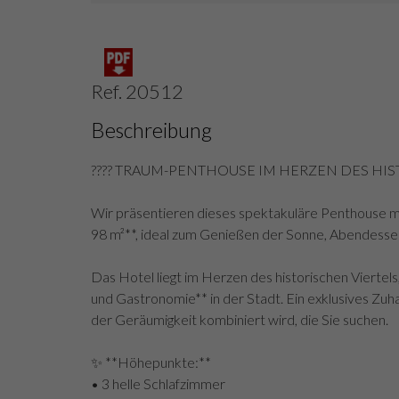
Ref. 20512
Beschreibung
???? TRAUM-PENTHOUSE IM HERZEN DES H
Wir präsentieren dieses spektakuläre Penthouse mi
98 m²**, ideal zum Genießen der Sonne, Abendesse
Das Hotel liegt im Herzen des historischen Viertel
und Gastronomie** in der Stadt. Ein exklusives Zu
der Geräumigkeit kombiniert wird, die Sie suchen.
✨ **Höhepunkte:**
• 3 helle Schlafzimmer