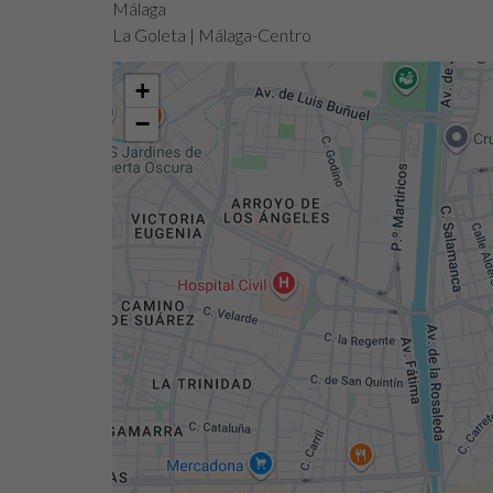
Málaga
La Goleta | Málaga-Centro
+
−