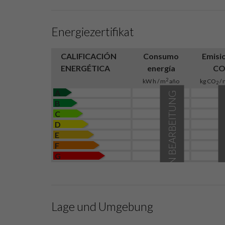
Energiezertifikat
CALIFICACIÓN
Consumo
Emisi
ENERGÉTICA
energía
C
2
kW h / m
año
kg CO
/ 
2
A
IN BEARBEITUNG
B
C
D
E
F
G
Lage und Umgebung