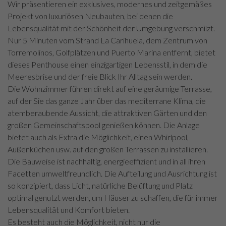
Wir präsentieren ein exklusives, modernes und zeitgemäßes
Projekt von luxuriösen Neubauten, bei denen die
Lebensqualität mit der Schönheit der Umgebung verschmilzt.
Nur 5 Minuten vom Strand La Carihuela, dem Zentrum von
Torremolinos, Golfplätzen und Puerto Marina entfernt, bietet
dieses Penthouse einen einzigartigen Lebensstil, in dem die
Meeresbrise und der freie Blick Ihr Alltag sein werden.
Die Wohnzimmer führen direkt auf eine geräumige Terrasse,
auf der Sie das ganze Jahr über das mediterrane Klima, die
atemberaubende Aussicht, die attraktiven Gärten und den
großen Gemeinschaftspool genießen können. Die Anlage
bietet auch als Extra die Möglichkeit, einen Whirlpool,
Außenküchen usw. auf den großen Terrassen zu installieren.
Die Bauweise ist nachhaltig, energieeffizient und in all ihren
Facetten umweltfreundlich. Die Aufteilung und Ausrichtung ist
so konzipiert, dass Licht, natürliche Belüftung und Platz
optimal genutzt werden, um Häuser zu schaffen, die für immer
Lebensqualität und Komfort bieten.
Es besteht auch die Möglichkeit, nicht nur die