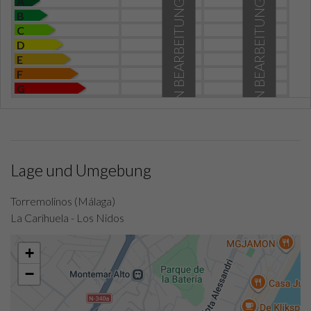
A
IN BEARBEITUNG
IN BEARBEITUNG
B
C
D
E
F
G
Lage und Umgebung
Torremolinos (Málaga)
La Carihuela - Los Nidos
+
−