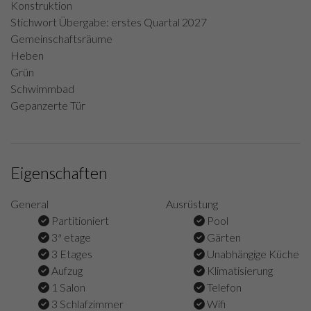
Konstruktion
Stichwort Übergabe: erstes Quartal 2027
Gemeinschaftsräume
Heben
Grün
Schwimmbad
Gepanzerte Tür
Eigenschaften
General
Ausrüstung
Partitioniert
Pool
3ª etage
Gärten
3 Etages
Unabhängige Küche
Aufzug
Klimatisierung
1 Salon
Telefon
3 Schlafzimmer
Wifi