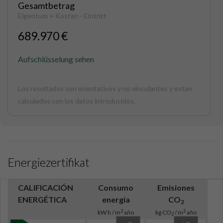
Gesamtbetrag
Eigentum + Kosten - Eintritt
689.970 €
Aufschlüsselung sehen
Los resultados son orientativos y no vinculantes y estan
calculados con los datos introducidos.
Energiezertifikat
CALIFICACIÓN
Consumo
Emisiones
ENERGÉTICA
energía
CO
2
2
2
kW h / m
año
kg CO
/ m
año
2