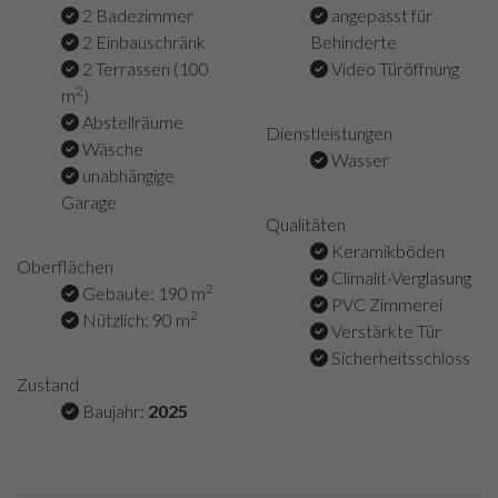
2 Badezimmer
angepasst für
2 Einbauschränk
Behinderte
2 Terrassen (100
Video Türöffnung
2
m
)
Abstellräume
Dienstleistungen
Wäsche
Wasser
unabhängige
Garage
Qualitäten
Keramikböden
Oberflächen
Climalit-Verglasung
2
Gebaute: 190 m
PVC Zimmerei
2
Nützlich: 90 m
Verstärkte Tür
Sicherheitsschloss
Zustand
Baujahr:
2025