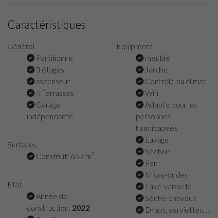
Caractéristiques
Général
Equipment
Partitionné
meublé
3 étages
Jardins
ascenseur
Contrôle du climat
4 Terrasses
Wifi
Garage
Adapté pour les
indépendante
personnes
handicapées
Lavage
Surfaces
Séchoir
2
Construit: 657 m
Fer
Micro-ondes
Etat
Lave-vaisselle
Année de
Sèche-cheveux
construction:
2022
Draps, serviettes, ...