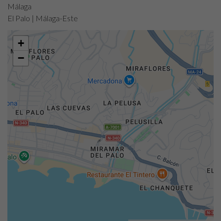
Málaga
El Palo | Málaga-Este
+
−