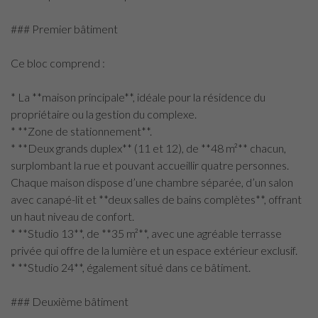
### Premier bâtiment
Ce bloc comprend :
* La **maison principale**, idéale pour la résidence du
propriétaire ou la gestion du complexe.
* **Zone de stationnement**.
* **Deux grands duplex** (11 et 12), de **48 m²** chacun,
surplombant la rue et pouvant accueillir quatre personnes.
Chaque maison dispose d’une chambre séparée, d’un salon
avec canapé-lit et **deux salles de bains complètes**, offrant
un haut niveau de confort.
* **Studio 13**, de **35 m²**, avec une agréable terrasse
privée qui offre de la lumière et un espace extérieur exclusif.
* **Studio 24**, également situé dans ce bâtiment.
### Deuxième bâtiment