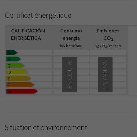
Certificat énergétique
CALIFICACIÓN
Consumo
Emisiones
ENERGÉTICA
energía
CO
2
2
2
kW h / m
año
kg CO
/ m
año
2
A
B
EN COURS
EN COURS
C
D
E
F
G
Situation et environnement