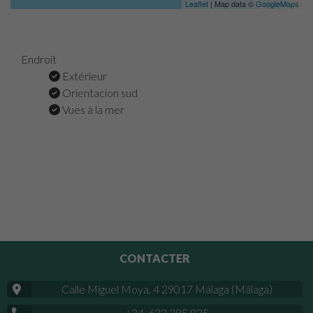
Leaflet
| Map data ©
GoogleMaps
Endroit
Extérieur
Orientacion sud
Vues à la mer
CONTACTER
Calle Miguel Moya, 4 29017 Málaga (Málaga)
+34 633 395 825